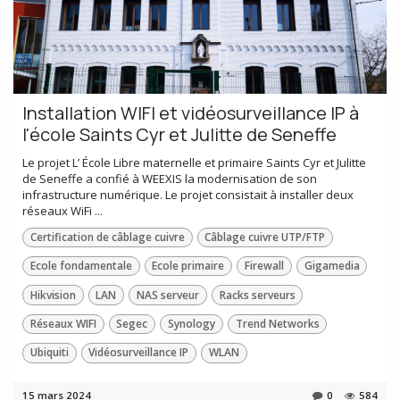
Installation WIFI et vidéosurveillance IP à
l'école Saints Cyr et Julitte de Seneffe
Le projet L’ École Libre maternelle et primaire Saints Cyr et Julitte
de Seneffe a confié à WEEXIS la modernisation de son
infrastructure numérique. Le projet consistait à installer deux
réseaux WiFi ...
Certification de câblage cuivre
Câblage cuivre UTP/FTP
Ecole fondamentale
Ecole primaire
Firewall
Gigamedia
Hikvision
LAN
NAS serveur
Racks serveurs
Réseaux WIFI
Segec
Synology
Trend Networks
Ubiquiti
Vidéosurveillance IP
WLAN
15 mars 2024
0
584