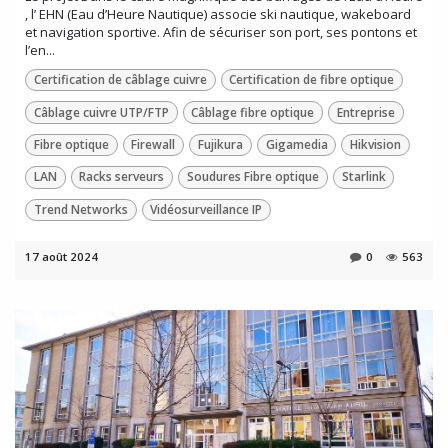
, l’ EHN (Eau d’Heure Nautique) associe ski nautique, wakeboard
et navigation sportive. Afin de sécuriser son port, ses pontons et
l’en...
Certification de câblage cuivre
Certification de fibre optique
Câblage cuivre UTP/FTP
Câblage fibre optique
Entreprise
Fibre optique
Firewall
Fujikura
Gigamedia
Hikvision
LAN
Racks serveurs
Soudures Fibre optique
Starlink
Trend Networks
Vidéosurveillance IP
17 août 2024
0
563