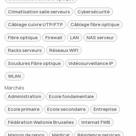
Climatisation salle serveurs
Cybersécurité
Câblage cuivre UTP/FTP
Câblage fibre optique
Fibre optique
Firewall
LAN
NAS serveur
Racks serveurs
Réseaux WIFI
Soudures Fibre optique
Vidéosurveillance IP
WLAN
Marchés
Administration
Ecole fondamentale
Ecole primaire
Ecole secondaire
Entreprise
Fédération Wallonie Bruxelles
Internat FWB
Maison de repos
Médical
Résidence services