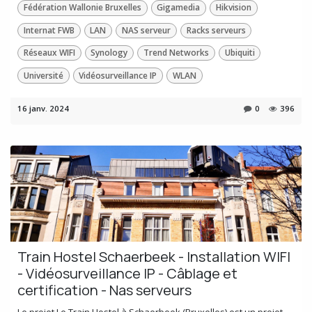
Fédération Wallonie Bruxelles
Gigamedia
Hikvision
Internat FWB
LAN
NAS serveur
Racks serveurs
Réseaux WIFI
Synology
Trend Networks
Ubiquiti
Université
Vidéosurveillance IP
WLAN
16 janv. 2024
0
396
Train Hostel Schaerbeek - Installation WIFI
- Vidéosurveillance IP - Câblage et
certification - Nas serveurs
Le projet Le Train Hostel à Schaerbeek (Bruxelles) est un projet