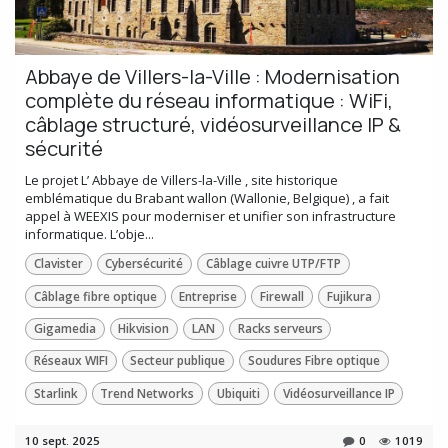
Abbaye de Villers-la-Ville : Modernisation
complète du réseau informatique : WiFi,
câblage structuré, vidéosurveillance IP &
sécurité
Le projet L’ Abbaye de Villers-la-Ville , site historique
emblématique du Brabant wallon (Wallonie, Belgique) , a fait
appel à WEEXIS pour moderniser et unifier son infrastructure
informatique. L’obje...
Clavister
Cybersécurité
Câblage cuivre UTP/FTP
Câblage fibre optique
Entreprise
Firewall
Fujikura
Gigamedia
Hikvision
LAN
Racks serveurs
Réseaux WIFI
Secteur publique
Soudures Fibre optique
Starlink
Trend Networks
Ubiquiti
Vidéosurveillance IP
10 sept. 2025
0
1019